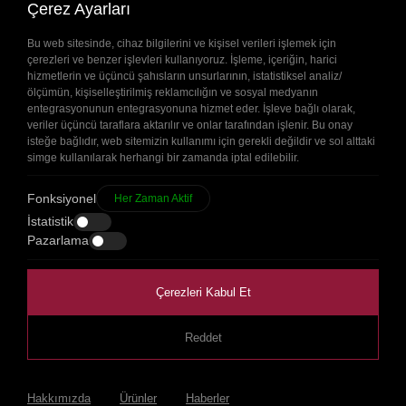
Hemen Ara
Çerez Ayarları
(0552) 365 09 01
Bu web sitesinde, cihaz bilgilerini ve kişisel verileri işlemek için
çerezleri ve benzer işlevleri kullanıyoruz. İşleme, içeriğin, harici
Whatsapp
hizmetlerin ve üçüncü şahısların unsurlarının, istatistiksel analiz/
+90(552) 365 09 01
ölçümün, kişiselleştirilmiş reklamcılığın ve sosyal medyanın
entegrasyonunun entegrasyonuna hizmet eder. İşleve bağlı olarak,
veriler üçüncü taraflara aktarılır ve onlar tarafından işlenir. Bu onay
E-Posta Adresi
isteğe bağlıdır, web sitemizin kullanımı için gerekli değildir ve sol alttaki
simge kullanılarak herhangi bir zamanda iptal edilebilir.
info@zerpet.com
Fonksiyonel
Her Zaman Aktif
Dudullu Osb Mah. İmes Sanayi Sitesi
İstatistik
C blok. 307 Sokak No: 6 Ümraniye /
Pazarlama
İstanbul
Çerezleri Kabul Et
Reddet
Zerpet © Copyright 2024.
Tüm Hakları Saklıdır.
WEB
İSTANBUL WEB TASARIM AJANSI - PENTA YAZILI
TASARIM
|
|
|
Hakkımızda
Ürünler
Haberler