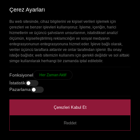
Hemen Ara
Çerez Ayarları
(0552) 365 09 01
Bu web sitesinde, cihaz bilgilerini ve kişisel verileri işlemek için
çerezleri ve benzer işlevleri kullanıyoruz. İşleme, içeriğin, harici
Whatsapp
hizmetlerin ve üçüncü şahısların unsurlarının, istatistiksel analiz/
+90(552) 365 09 01
ölçümün, kişiselleştirilmiş reklamcılığın ve sosyal medyanın
entegrasyonunun entegrasyonuna hizmet eder. İşleve bağlı olarak,
veriler üçüncü taraflara aktarılır ve onlar tarafından işlenir. Bu onay
E-Posta Adresi
isteğe bağlıdır, web sitemizin kullanımı için gerekli değildir ve sol alttaki
simge kullanılarak herhangi bir zamanda iptal edilebilir.
info@zerpet.com
Fonksiyonel
Her Zaman Aktif
Dudullu Osb Mah. İmes Sanayi Sitesi
İstatistik
C blok. 307 Sokak No: 6 Ümraniye /
Pazarlama
İstanbul
Çerezleri Kabul Et
Reddet
Zerpet © Copyright 2024.
Tüm Hakları Saklıdır.
WEB