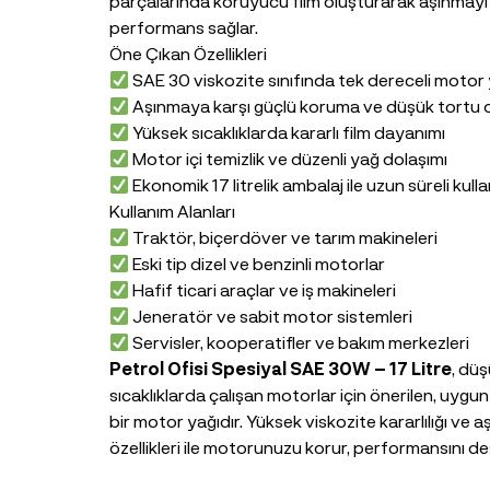
parçalarında koruyucu film oluşturarak aşınmayı a
performans sağlar.
Öne Çıkan Özellikleri
SAE 30 viskozite sınıfında tek dereceli motor 
Aşınmaya karşı güçlü koruma ve düşük tortu
Yüksek sıcaklıklarda kararlı film dayanımı
Motor içi temizlik ve düzenli yağ dolaşımı
Ekonomik 17 litrelik ambalaj ile uzun süreli kull
Kullanım Alanları
Traktör, biçerdöver ve tarım makineleri
Eski tip dizel ve benzinli motorlar
Hafif ticari araçlar ve iş makineleri
Jeneratör ve sabit motor sistemleri
Servisler, kooperatifler ve bakım merkezleri
Petrol Ofisi Spesiyal SAE 30W – 17 Litre
, düş
sıcaklıklarda çalışan motorlar için önerilen, uygun 
bir motor yağıdır. Yüksek viskozite kararlılığı ve 
özellikleri ile motorunuzu korur, performansını de