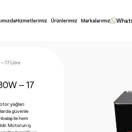
Whats
ımızda
Hizmetlerimiz
Ürünlerimiz
Markalarımız
– 17 Litre
 30W – 17
motor yağları
orlarda güvenle
ambalajı ile hem
aldir. Motorun iç