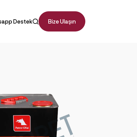
app Destek
Bize Ulaşın