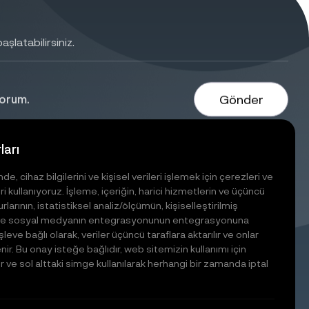
Gönder
yorum.
ları
udullu Osb Mah. İmes
anayi Sitesi C blok. 307
e, cihaz bilgilerini ve kişisel verileri işlemek için çerezleri ve
okak No: 6 Ümraniye /
ri kullanıyoruz. İşleme, içeriğin, harici hizmetlerin ve üçüncü
stanbul
rlarının, istatistiksel analiz/ölçümün, kişiselleştirilmiş
n ve sosyal medyanın entegrasyonunun entegrasyonuna
leve bağlı olarak, veriler üçüncü taraflara aktarılır ve onlar
Hizmetlerimiz
enir. Bu onay isteğe bağlıdır, web sitemizin kullanımı için
ir ve sol alttaki simge kullanılarak herhangi bir zamanda iptal
Metal İşleme
Savunma Sanayi