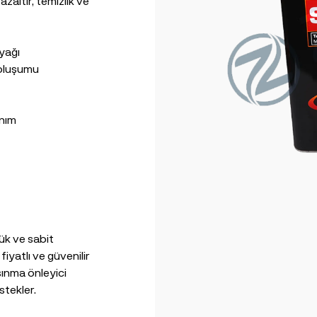
zaltır, temizlik ve
yağı
 oluşumu
anım
ük ve sabit
fiyatlı ve güvenilir
aşınma önleyici
stekler.