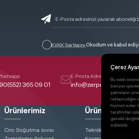
KVKK Şartlarını
Okudum ve kabul edi
Çerez Ayar
D
hatsapp
E-Posta Adresi
S
Bu web sitesind
90(552) 365 09 01
info@zerpet.com
S
benzer işlevle
İ
şahısların unsu
reklamcılığı
hizmet eder. İş
Ürünlerimiz
Ürünlerimiz
tarafından işl
gerekli değild
edilebilir.
Cnc Soğutma sıvısı
Teknik Sprey
Temizleme Solvent
Kesme yağı